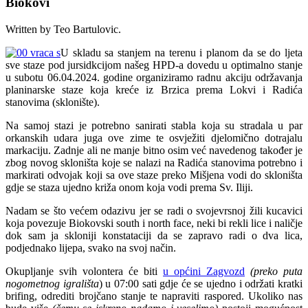
Biokovi
Written by Teo Bartulovic.
U skladu sa stanjem na terenu i planom da se do ljeta
sve staze pod jursidkcijom našeg HPD-a dovedu u optimalno stanje
u subotu 06.04.2024. godine organiziramo radnu akciju održavanja
planinarske staze koja kreće iz Brzica prema Lokvi i Radića
stanovima (sklonište).
Na samoj stazi je potrebno sanirati stabla koja su stradala u par
orkanskih udara juga ove zime te osvježiti djelomično dotrajalu
markaciju. Zadnje ali ne manje bitno osim već navedenog također je
zbog novog skloništa koje se nalazi na Radića stanovima potrebno i
markirati odvojak koji sa ove staze preko Mišjena vodi do skloništa
gdje se staza ujedno križa onom koja vodi prema Sv. Iliji.
Nadam se što većem odazivu jer se radi o svojevrsnoj žili kucavici
koja povezuje Biokovski south i north face, neki bi rekli lice i naličje
dok sam ja skloniji konstataciji da se zapravo radi o dva lica,
podjednako lijepa, svako na svoj način.
Okupljanje svih volontera će biti
u općini Zagvozd
(preko puta
nogometnog igrališta
) u 07:00 sati gdje će se ujedno i održati kratki
brifing, odrediti brojčano stanje te napraviti raspored. Ukoliko nas