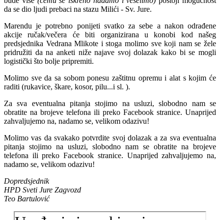
bude više
(čemu se iskreno nadamo i veselimo)
postoji mogućnost
da se dio ljudi prebaci na stazu Milići - Sv. Jure.
dali
svoj
Marendu je potrebno ponijeti svatko za sebe a nakon odrađene
obol
akcije ručak/večera će biti organizirana u konobi kod našeg
na
predsjednika Vedrana Mlikote i stoga molimo sve koji nam se žele
ovogodišnjim
pridružiti da na anketi niže najave svoj dolazak kako bi se mogli
pripremnim
logistički što bolje pripremiti.
akcijama
Molimo sve da sa sobom ponesu zaštitnu opremu i alat s kojim će
raditi (rukavice, škare, kosor, pilu...i sl. ).
Za sva eventualna pitanja stojimo na usluzi, slobodno nam se
obratite na brojeve telefona ili preko Facebook stranice. Unaprijed
zahvaljujemo na, nadamo se, velikom odazivu!
Molimo vas da svakako potvrdite svoj dolazak a za sva eventualna
pitanja stojimo na usluzi, slobodno nam se obratite na brojeve
telefona ili preko Facebook stranice. Unaprijed zahvaljujemo na,
nadamo se, velikom odazivu!
Dopredsjednik
HPD Sveti Jure Zagvozd
Teo Bartulović