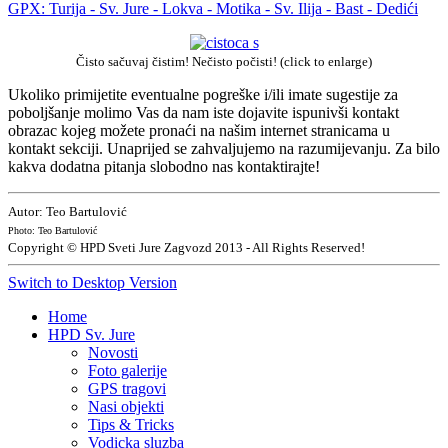
GPX: Turija - Sv. Jure - Lokva - Motika - Sv. Ilija - Bast - Dedići
Čisto sačuvaj čistim! Nečisto počisti! (click to enlarge)
Ukoliko primijetite eventualne pogreške i/ili imate sugestije za
poboljšanje molimo Vas da nam iste dojavite ispunivši kontakt
obrazac kojeg možete pronaći na našim internet stranicama u
kontakt sekciji. Unaprijed se zahvaljujemo na razumijevanju. Za bilo
kakva dodatna pitanja slobodno nas kontaktirajte!
Autor: Teo Bartulović
Photo: Teo Bartulović
Copyright © HPD Sveti Jure Zagvozd 2013 - All Rights Reserved!
Switch to Desktop Version
Home
HPD Sv. Jure
Novosti
Foto galerije
GPS tragovi
Nasi objekti
Tips & Tricks
Vodicka sluzba