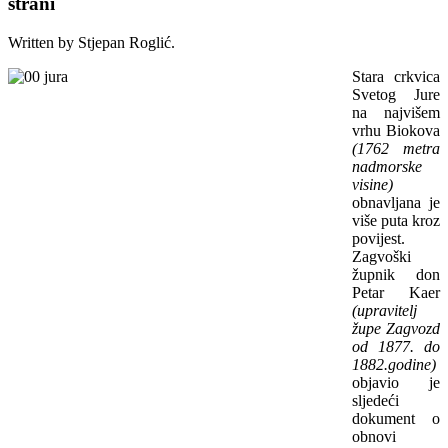
strani
Written by Stjepan Roglić.
Stara crkvica
Svetog Jure
na najvišem
vrhu Biokova
(1762 metra
nadmorske
visine)
obnavljana je
više puta kroz
povijest.
Zagvoški
župnik don
Petar Kaer
(upravitelj
župe Zagvozd
od 1877. do
1882.godine)
objavio je
sljedeći
dokument o
obnovi