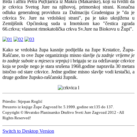
Brda i alfira Petra Pu(h)arića iz Makra (Makarske), koji su tvrdili da
je crkvica Svetog Jure na njihovoj, primorskoj strani. Konačna
odluka generalnog providura za Dalmaciju Gradenigua je "da je
crkvica Sv. Jure na vrdolskoj strani", pa je tako uknjižena u
Zemljišnik Općinskog suda u Imotskom kao "čestica zgrada
66.crkva; vlasnost rimokatolička crkva Sv.Jure na Biokovu u Župi".
Kako se vrdolska župa kasnije podijelila na župe Krstatice, Župu-
Rašćane, to ove župe organiziraju misno slavlje
(u zadnje vrijeme je
to zadnje subote u mjesecu srpnju)
i brigaju se za održavanje crkvice
koja se poslje nego je stara srušena 1968.godine napravila 30 metara
istočno od stare crkvice. Jedne godine misno slavlje vodi krstački, a
druge godine župsko-rašćanski župnik.
Priredio: Stjepan Roglić
Preuzeto iz knjige Župe Zagvozd br. 5.1999. godine str.135 do 137.
Copyright © Hrvatsko Planinarsko Društvo Sveti Jure Zagvozd 2012 - All
Rights Reserved!
Switch to Desktop Version