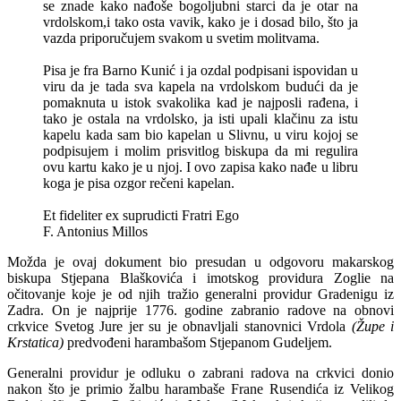
se znade kako nađoše bogoljubni starci da je otar na
vrdolskom,i tako osta vavik, kako je i dosad bilo, što ja
vazda priporučujem svakom u svetim molitvama.
Pisa je fra Barno Kunić i ja ozdal podpisani ispovidan u
viru da je tada sva kapela na vrdolskom budući da je
pomaknuta u istok svakolika kad je najposli rađena, i
tako je ostala na vrdolsko, ja isti upali klačinu za istu
kapelu kada sam bio kapelan u Slivnu, u viru kojoj se
podpisujem i molim prisvitlog biskupa da mi regulira
ovu kartu kako je u njoj. I ovo zapisa kako nađe u libru
koga je pisa ozgor rečeni kapelan.
Et fideliter ex suprudicti Fratri Ego
F. Antonius Millos
Možda je ovaj dokument bio presudan u odgovoru makarskog
biskupa Stjepana Blaškovića i imotskog providura Zoglie na
očitovanje koje je od njih tražio generalni providur Gradenigu iz
Zadra. On je najprije 1776. godine zabranio radove na obnovi
crkvice Svetog Jure jer su je obnavljali stanovnici Vrdola
(Župe i
Krstatica)
predvođeni harambašom Stjepanom Gudeljem.
Generalni providur je odluku o zabrani radova na crkvici donio
nakon što je primio žalbu harambaše Frane Rusendića iz Velikog