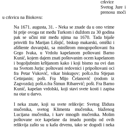
crkvice
Svetog Jure i
prenosu moći
u crkvicu na Biokovu:
Na 1671. augusta, 31. - Neka se znade da u ono vrime
bi prije ovoga rat među Turkom i duždom za 30 godina
pak se učini mir među njima na 1670. Tada bijaše
prisvitli fra Marijan Lišnjić, biskup makarski, omiški i
ašištente duvanjski, sa miništrom mnogopoštovani fra
Grgo Ivaka, u Vrdolu kapelanom poštovani Barno
Kunić, kojem dajem znati poštovanim ocem kapelanom
i bogoljubnim krštjanom kako i koji bismo na ovi dan
na Svetom Jurju: poštovani redovnici i pripoštovani oci
fra Petar Vuković, vikar biskupov; pošt.o.fra Stjepan
Cetinjanin; pošt. Fra Mijo Čelanović (rodom iz
Zagvozda); pošt.o.fra Šimun Ribarević; pošt. Fra Barno
Kunić, kapelan vrdolski, koji stavi svete kosti i zapisa
na otar u darvo.
I neka znate, koji su svete relikvije: Svetog Ižidura
mučenika, svetog Klimenta mučenika, blaženog
Lucijana mučenika, i karv mnogih mučenika. Molim
poštovane oce kapelane da imadu pomlju od ovih
relikvija zašto su u kašu drvenu, tako se dogodi i neka