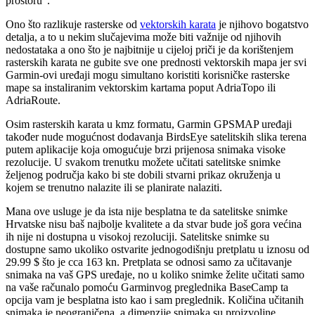
prostoru".
Ono što razlikuje rasterske od
vektorskih karata
je njihovo bogatstvo
detalja, a to u nekim slučajevima može biti važnije od njihovih
nedostataka a ono što je najbitnije u cijeloj priči je da korištenjem
rasterskih karata ne gubite sve one prednosti vektorskih mapa jer svi
Garmin-ovi uređaji mogu simultano koristiti korisničke rasterske
mape sa instaliranim vektorskim kartama poput AdriaTopo ili
AdriaRoute.
Osim rasterskih karata u kmz formatu, Garmin GPSMAP uređaji
također nude mogućnost dodavanja BirdsEye satelitskih slika terena
putem aplikacije koja omogućuje brzi prijenosa snimaka visoke
rezolucije. U svakom trenutku možete učitati satelitske snimke
željenog područja kako bi ste dobili stvarni prikaz okruženja u
kojem se trenutno nalazite ili se planirate nalaziti.
Mana ove usluge je da ista nije besplatna te da satelitske snimke
Hrvatske nisu baš najbolje kvalitete a da stvar bude još gora većina
ih nije ni dostupna u visokoj rezoluciji. Satelitske snimke su
dostupne samo ukoliko ostvarite jednogodišnju pretplatu u iznosu od
29.99 $ što je cca 163 kn. Pretplata se odnosi samo za učitavanje
snimaka na vaš GPS uređaje, no u koliko snimke želite učitati samo
na vaše računalo pomoću Garminvog preglednika BaseCamp ta
opcija vam je besplatna isto kao i sam preglednik. Količina učitanih
snimaka je neograničena, a dimenzije snimaka su proizvoljne.