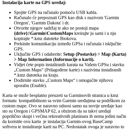
Instalacija karte na GPS uređaj:
Spojite GPS na računalo pomoću USB kabla.
Računalo će prepoznati GPS kao disk s nazivom 'Garmin
Oregon', 'Garmin Dakota' i dr.
Otvorite njegov sadržaj te ako ne postoji mapa
{drive}:\Garmin\CustomMaps
kreirajte ju sami i u nju
kopirajte *.kmz datoteke Biokova.
Prekinite komunikaciju između GPSa i računala i isključite
GPS.
Uključite GPS i odaberite:
Setup (Postavke) > Map (Karta)
> Map Information (Informacije o karti).
Vidjet ćete popis instaliranih karata na Vašem GPSu i stavku
„Custom Maps“ (Prilagođene karte) s nazivima instaliranih
*.kmz datoteka na kraju.
Dodirnite stavku „Custom Maps“ i omogućite njihovu
uporabu (Enable).
Karta se može besplatno preuzeti sa Garminovih stranica u kmz
formatu kompatibilnom sa svim Garmin uređajima sa podrškom za
custom mape. Ovo se naravno odnosi samo na novije uređaje kao
sto su Oregon i GPSMAP 62, a obzirom da su takvi uređaji
poprilično skupi i većina rekreativnih planinara ih nema jedini način
da koristite ovu kartu je instalacija Garmin-ovog BaseCamp
softvera te instaliranje karti na PC. Nedostatak ovoga je naravno to