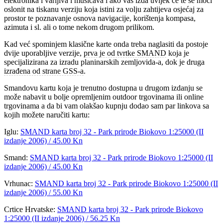
elektronika i varljiva i mušičava i ako vas izda uvijek će te se moći
oslonit na tiskanu verziju koja istini za volju zahtijeva osjećaj za
prostor te poznavanje osnova navigacije, korištenja kompasa,
azimuta i sl. ali o tome nekom drugom prilikom.
Kad već spominjem klasične karte onda treba naglasiti da postoje
dvije uporabljive verzije,
prva je od tvrtke SMAND
koja je
specijalizirana za izradu planinarskih zemljovida-a, dok je druga
izrađena od strane GSS-a
.
Smandovu kartu koja je trenutno dostupna u drugom izdanju se
može nabavit u bolje opremljenim outdoor trgovinama ili online
trgovinama a da bi vam olakšao kupnju dodao sam par linkova sa
kojih možete naručiti kartu:
Iglu:
SMAND karta broj 32 - Park prirode Biokovo 1:25000 (II
izdanje 2006) / 45.00 Kn
Smand:
SMAND karta broj 32 - Park prirode Biokovo 1:25000 (II
izdanje 2006) / 45.00 Kn
Vrhunac:
SMAND karta broj 32 - Park prirode Biokovo 1:25000 (II
izdanje 2006) / 55.00 Kn
Crtice Hrvatske:
SMAND karta broj 32 - Park prirode Biokovo
1:25000 (II izdanje 2006) / 56.25 Kn