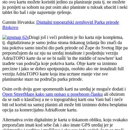
sto ovu kartu možete koristiti jedino za planiranje puta tj. ne možete
ju ponijeti sa sobom na put osim ako planirate u ruksak ubaciti i neki
tablet što baš i nije najsretnije rješenje.
Garmin Hrvatska:
Digitalni topografski zemljovid Parka prirode
Biokovo
Drugi još i veći problem je što karta nije kompletna,
tj. digitalizirana je samo jedna strana tiskanog izdanja što znači da
ista pokriva samo istočni dio park prirode od Župe do Svetog Ilije pa
preporučujem da uz nju na uređaj instalirate i posljednju verziju
AdriaTOPO karte da se ne bi našli 'in the middle of nowhere' kad
izađete van područja koje pokriva karta. Obje karte su iznimno
precizne i jako se dobro upotpunjuju, osobito ako ste instalirali full
verziju AdriaTOPO karte koja ima ucrtane manje vise sve
planinarske staze na području parka prirode.
Osim ovih dviju gore spomenutih karti na uređaj je moguće dodati i
Open StreetMaps kako sam opisao u posebnom članku
ali obzirom
da se radi o klasičnoj a ne o topografskoj karti ona Vam baš i neće
biti od koristi na samoj planini ali može biti iznimno dobra besplatna
opcija za komercijalnu AdriaRoute kartu.
Alternativa ovim digitalnim je karta u tiskanom obliku, koju svakako
preporučam imati kod sebe čak i ako imate GPS uređaj jer je