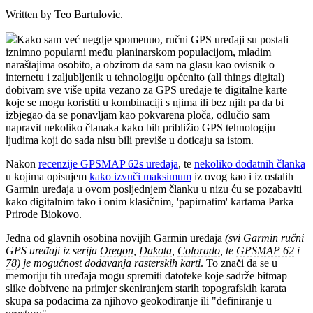
Written by Teo Bartulovic.
Kako sam već negdje spomenuo, ručni GPS uređaji su postali
iznimno popularni među planinarskom populacijom, mladim
naraštajima osobito, a obzirom da sam na glasu kao ovisnik o
internetu i zaljubljenik u tehnologiju općenito (all things digital)
dobivam sve više upita vezano za GPS uređaje te digitalne karte
koje se mogu koristiti u kombinaciji s njima ili bez njih pa da bi
izbjegao da se ponavljam kao pokvarena ploča, odlučio sam
napravit nekoliko članaka kako bih približio GPS tehnologiju
ljudima koji do sada nisu bili previše u doticaju sa istom.
Nakon
recenzije GPSMAP 62s uređaja
, te
nekoliko dodatnih članka
u kojima opisujem
kako izvuči maksimum
iz ovog kao i iz ostalih
Garmin uređaja u ovom posljednjem članku u nizu ću se pozabaviti
kako digitalnim tako i onim klasičnim, 'papirnatim' kartama Parka
Prirode Biokovo.
Jedna od glavnih osobina novijih Garmin uređaja
(svi Garmin ručni
GPS uređaji iz serija
Oregon
,
Dakota
,
Colorado
, te
GPSMAP 62
i
78
)
je mogućnost dodavanja rasterskih karti
. To znači da se u
memoriju tih uređaja mogu spremiti datoteke koje sadrže bitmap
slike dobivene na primjer skeniranjem starih topografskih karata
skupa sa podacima za njihovo geokodiranje ili "definiranje u