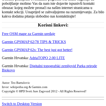
poboljšanje molimo Vas da nam iste dojavite ispunivši kontakt
obrazac kojeg možete pronaći na našim internet stranicama u
kontakt sekciji. Unaprijed se zahvaljujemo na razumijevanju. Za bilo
kakva dodatna pitanja slobodno nas kontaktirajte!
Korisni linkovi:
Free OSM mape za Garmin uređaje
Garmin GPSMAP 62/78 TIPS & TRICKS
Garmin GPSMAP 62s: The best just got better!
Garmin Hrvatska:
AdriaTOPO 2.00 LITE
Garmin Hrvatska:
Digitalni topografski zemljovid Parka prirode
Biokovo
Autor: Teo Bartulovic
Izvor: wikipedia.org & Garmin.com
Copyright © HPD Sveti Jure Zagvozd 2012 - All Rights Reserved!
Switch to Desktop Version