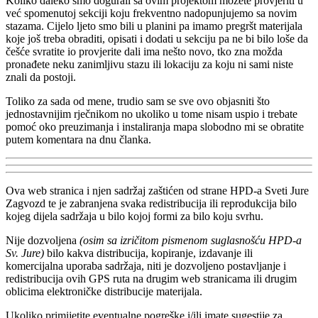
Koliko daleko smo dogurali sa ovim projektom možete provjeriti u
već spomenutoj sekciji koju frekventno nadopunjujemo sa novim
stazama. Cijelo ljeto smo bili u planini pa imamo pregršt materijala
koje još treba obraditi, opisati i dodati u sekciju pa ne bi bilo loše da
češće svratite io provjerite dali ima nešto novo, tko zna možda
pronađete neku zanimljivu stazu ili lokaciju za koju ni sami niste
znali da postoji.
Toliko za sada od mene, trudio sam se sve ovo objasniti što
jednostavnijim rječnikom no ukoliko u tome nisam uspio i trebate
pomoć oko preuzimanja i instaliranja mapa slobodno mi se obratite
putem komentara na dnu članka.
Ova web stranica i njen sadržaj zaštićen od strane HPD-a Sveti Jure
Zagvozd te je zabranjena svaka redistribucija ili reprodukcija bilo
kojeg dijela sadržaja u bilo kojoj formi za bilo koju svrhu.
Nije dozvoljena
(osim sa izričitom pismenom suglasnošću HPD-a
Sv. Jure)
bilo kakva distribucija, kopiranje, izdavanje ili
komercijalna uporaba sadržaja, niti je dozvoljeno postavljanje i
redistribucija ovih GPS ruta na drugim web stranicama ili drugim
oblicima elektroničke distribucije materijala.
Ukoliko primijetite eventualne pogreške i/ili imate sugestije za