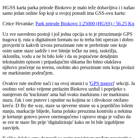
HGSS karta parka prirode Biokovo je malo teže dobavljiva i i našao
samo jedan online šop koji u svojoj ponudi ima GSS-ovu kartu:
Crtice Hrvatske:
Park prirode Biokovo 1:25000 (HGSS) / 56.25 Kn
Uz sve navedeno postoji i još jedna opcija a to je preuzimanje GPS
tragova tj. ruta u digitalnom formatu no tu treba biti oprezan i dobro
provjeriti iz kakvih izvora preuzimate rute te preferirate one koje
osim same staze sadrže i sve bitnije točke na istoj, raskrižja,
skloništa, vodu a ne bi bilo loše i da su popraćene detaljnim
tekstualnim opisom i pripadajućim slikama što bitno olakšava
njihovo praćenje na terenu, osobito ako preuzimate rutu koja prolazi
ne markiranim područjem.
Ovakve rute možete naći i na ovoj stranici u '
GPS tragovi
' sekciji. Ja
osobno već neko vrijeme prelazim Biokovu uzduž i poprijeko s
namjerom da 'trackiram' ama baš svaku markiranu i ne markiranu
stazu, čak i one putove i oputine na kojima se i divokoze otežano
kreću :D By the way, staze sa sjeverne strane su u poprilično lošem
stanju, markacije blijede, šuma polako preuzima kontrolu a nekima
je kretanje gotovo posve onemogućeno i upravo stoga je važno da
se sve te staze što prije 'digitaliziraju' kako ne bi bile izgubljene
zauvijek.