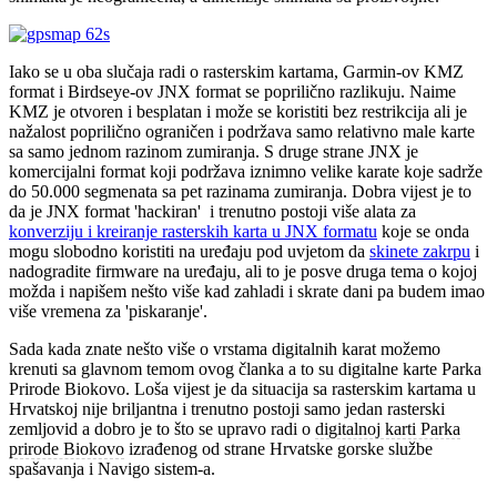
Iako se u oba slučaja radi o rasterskim kartama, Garmin-ov KMZ
format i Birdseye-ov JNX format se poprilično razlikuju. Naime
KMZ je otvoren i besplatan i može se koristiti bez restrikcija ali je
nažalost poprilično ograničen i podržava samo relativno male karte
sa samo jednom razinom zumiranja. S druge strane JNX je
komercijalni format koji podržava iznimno velike karate koje sadrže
do 50.000 segmenata sa pet razinama zumiranja. Dobra vijest je to
da je JNX format 'hackiran' i trenutno postoji više alata za
konverziju i kreiranje rasterskih karta u JNX formatu
koje se onda
mogu slobodno koristiti na uređaju pod uvjetom da
skinete zakrpu
i
nadogradite firmware na uređaju, ali to je posve druga tema o kojoj
možda i napišem nešto više kad zahladi i skrate dani pa budem imao
više vremena za 'piskaranje'.
Sada kada znate nešto više o vrstama digitalnih karat možemo
krenuti sa glavnom temom ovog članka a to su digitalne karte Parka
Prirode Biokovo. Loša vijest je da situacija sa rasterskim kartama u
Hrvatskoj nije briljantna i trenutno postoji samo jedan rasterski
zemljovid a dobro je to što se upravo radi o
digitalnoj karti Parka
prirode Biokovo
izrađenog od strane Hrvatske gorske službe
spašavanja i Navigo sistem-a.