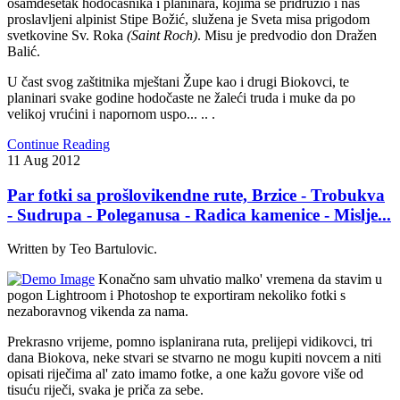
osamdesetak hodočasnika i planinara, kojima se pridružio i naš
proslavljeni alpinist Stipe Božić, služena je Sveta misa prigodom
svetkovine Sv. Roka
(Saint Roch)
. Misu je predvodio don Dražen
Balić.
U čast svog zaštitnika mještani Župe kao i drugi Biokovci, te
planinari svake godine hodočaste ne žaleći truda i muke da po
velikoj vrućini i napornom uspo... .. .
Continue Reading
11
Aug
2012
Par fotki sa prošlovikendne rute, Brzice - Trobukva
- Sudrupa - Poleganusa - Radica kamenice - Mislje...
Written by Teo Bartulovic.
Konačno sam uhvatio malko' vremena da stavim u
pogon Lightroom i Photoshop te exportiram nekoliko fotki s
nezaboravnog vikenda za nama.
Prekrasno vrijeme, pomno isplanirana ruta, prelijepi vidikovci, tri
dana Biokova, neke stvari se stvarno ne mogu kupiti novcem a niti
opisati riječima al' zato imamo fotke, a one kažu govore više od
tisuću riječi, svaka je priča za sebe.