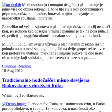
Meni osobno
(a i mnogim drugima)
planinarenje je
puno više od oblika rekreacije, to je life style koji podrazumijeva
pripremu, odlazak u planine, boravak u njima, penjanje, te
naposljetku spuštanje i povratak.
Za razliku od većine sportova u planinarenju dolazak na cilj ne znači
kraj, jer jednom kad dosegne vrhunac planinar je tek na pola puta, a
ekspedicija je uspješno okončana nakon sretnog povratka kući.
Milijuni ljudi diljem svijeta uživaju u planinarenju iz razno raznih
pobuda no u osnovi se mogu podijeliti na dvije grupe, rekreativce
koji preferiraju utabane, markirane i sigurne putove, te one nešto
ekstremnije koji satisfakciju prvenstveno nalaze u uspo... .. .
Continue Reading
18
Aug
2012
Tradicionalno hodočašće i misno slavlje na
Biokovskom vrhu Sveti Roko
Written by Teo Bartulovic.
U crkvici Sv. Roka, na istoimenom vrhu, u Parku
prirode Biokovo, u subotu, 18. kolovoza, u nazočnosti oko