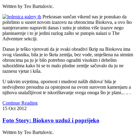
Written by Teo Bartulovic.
Prekrasan sunčan vikend nas je ponukao da
pohrlimo u susret novom izazovu na obroncima Biokova, a ovo što
namjeravamo napraviti danas i sutra je uistinu više izazov nego
planinarenje i to je jedini razlog zašto se putopis nalazi u The
Adventure sekciji.
Danas je teško vjerovati da je svaki obradivi škrip na Biokovu ima
svog vlasnika, bila je to škrta zemlja, bez vode, smještena na strmim
obroncima pa ju je bilo potrebno ograditi visokim i debelim
suhozidima kako bi se to malo plodne zemlje sačuvalo da ju ne
raznesu vjetar i kiša.
U takvim uvjetima, upornost i mudrost naših didova' bila je
nedvojbeno presudna za opstojnost na ovom surovom kamenjaru a
njihova snalažljivost te iskorištavanje svega onoga što je plani... .. .
Continue Reading
15
Oct
2012
Foto Story: Biokovo uzduž i poprijeko
Written by Teo Bartulovic.