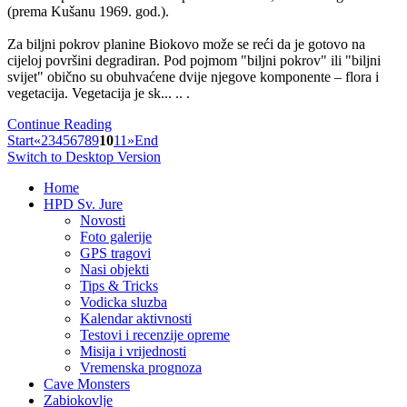
(prema Kušanu 1969. god.).
Za biljni pokrov planine Biokovo može se reći da je gotovo na
cijeloj površini degradiran. Pod pojmom "biljni pokrov" ili "biljni
svijet" obično su obuhvaćene dvije njegove komponente – flora i
vegetacija. Vegetacija je sk... .. .
Continue Reading
Start
«
2
3
4
5
6
7
8
9
10
11
»
End
Switch to Desktop Version
Home
HPD Sv. Jure
Novosti
Foto galerije
GPS tragovi
Nasi objekti
Tips & Tricks
Vodicka sluzba
Kalendar aktivnosti
Testovi i recenzije opreme
Misija i vrijednosti
Vremenska prognoza
Cave Monsters
Zabiokovlje