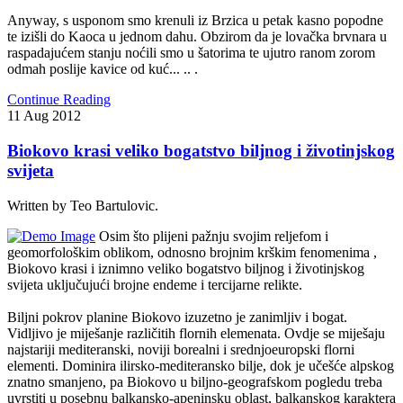
Anyway, s usponom smo krenuli iz Brzica u petak kasno popodne
te izišli do Kaoca u jednom dahu. Obzirom da je lovačka brvnara u
raspadajućem stanju noćili smo u šatorima te ujutro ranom zorom
odmah poslije kavice od kuć... .. .
Continue Reading
11
Aug
2012
Biokovo krasi veliko bogatstvo biljnog i životinjskog
svijeta
Written by Teo Bartulovic.
Osim što plijeni pažnju svojim reljefom i
geomorfološkim oblikom, odnosno brojnim krškim fenomenima ,
Biokovo krasi i iznimno veliko bogatstvo biljnog i životinjskog
svijeta uključujući brojne endeme i tercijarne relikte.
Biljni pokrov planine Biokovo izuzetno je zanimljiv i bogat.
Vidljivo je miješanje različitih flornih elemenata. Ovdje se miješaju
najstariji mediteranski, noviji borealni i srednjoeuropski florni
elementi. Dominira ilirsko-mediteransko bilje, dok je učešće alpskog
znatno smanjeno, pa Biokovo u biljno-geografskom pogledu treba
uvrstiti u posebnu balkansko-apeninsku oblast, balkanskog karaktera