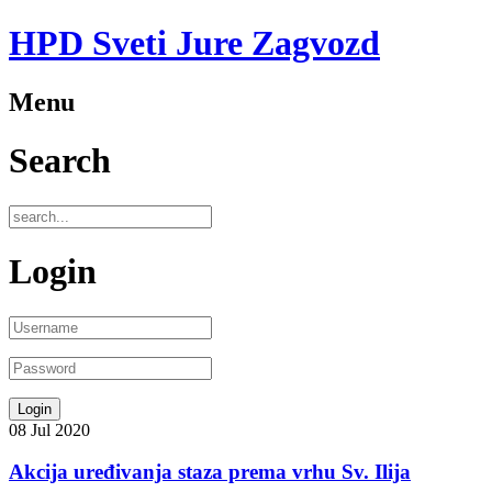
HPD Sveti Jure Zagvozd
Menu
Search
Login
08
Jul
2020
Akcija uređivanja staza prema vrhu Sv. Ilija