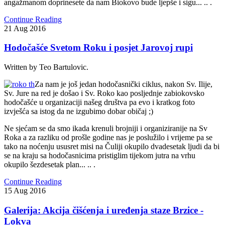
angažmanom doprinesete da nam Biokovo bude ljepše i sigu... .. .
Continue Reading
21
Aug
2016
Hodočašće Svetom Roku i posjet Jarovoj rupi
Written by Teo Bartulovic.
Za nam je još jedan hodočasnički ciklus, nakon Sv. Ilije,
Sv. Jure na red je došao i Sv. Roko kao posljednje zabiokovsko
hodočašće u organizaciji našeg društva pa evo i kratkog foto
izvješća sa istog da ne izgubimo dobar običaj ;)
Ne sjećam se da smo ikada krenuli brojniji i organiziranije na Sv
Roka a za razliku od prošle godine nas je poslužilo i vrijeme pa se
tako na noćenju ususret misi na Čuliji okupilo dvadesetak ljudi da bi
se na kraju sa hodočasnicima pristiglim tijekom jutra na vrhu
okupilo šezdesetak plan... .. .
Continue Reading
15
Aug
2016
Galerija: Akcija čišćenja i uređenja staze Brzice -
Lokva