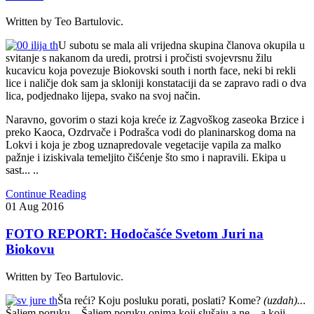
Written by Teo Bartulovic.
U subotu se mala ali vrijedna skupina članova okupila u
svitanje s nakanom da uredi, protrsi i pročisti svojevrsnu žilu
kucavicu koja povezuje Biokovski south i north face, neki bi rekli
lice i naličje dok sam ja skloniji konstataciji da se zapravo radi o dva
lica, podjednako lijepa, svako na svoj način.
Naravno, govorim o stazi koja kreće iz Zagvoškog zaseoka Brzice i
preko Kaoca, Ozdrvače i Podrašca vodi do planinarskog doma na
Lokvi i koja je zbog uznapredovale vegetacije vapila za malko
pažnje i iziskivala temeljito čišćenje što smo i napravili. Ekipa u
sast... ..
Continue Reading
01
Aug
2016
FOTO REPORT: Hodočašće Svetom Juri na
Biokovu
Written by Teo Bartulovic.
Šta reći? Koju posluku porati, poslati? Kome?
(uzdah)..
.
Šaljem poruku... Šaljem poruku onima koji slušaju a ne... a koji