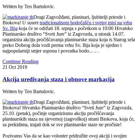
Written by Teo Bartulovic.
Dragi Zagvožđani, planinari, ljubitelji prirode i
Biokova! U susret
tradicionalnom hodočašću i svetoj misi na vrhu
Sv. Ilija
koja će se održati 18. srpnja s početkom u 10:00 Hrvatsko
Planinarsko društvo “Sveti Jure” iz Zagvozda, u utorak 14.07.
organizira akciju pročišćavanja planinarske staza koja is Starog sela
preko Dobrog dola vodi prema vrhu Sv. Ilija koja je ujedno i
najpopularniji smjer uspona i povratka hodo... .. .
Continue Reading
21
Oct
2019
Akcija uređivanja staza i obnove markacija
Written by Teo Bartulovic.
Dragi Zagvožđani, planinari, ljubitelji prirode i
Biokova! Hrvatsko Planinarsko društvo “Sveti Jure” iz Zagvozda,
25.10. (petak), počinje organiziranu akciju pročišćavanja
planinarskih staza na sjevernoj (zagvoškoj) strani Biokova, koja će,
sa prekidima, trajati dok se sve planinarske staze ne pročiste!
Pozivamo Vas da se kao volonter pridružite ovoj akciji i svojim