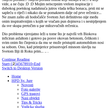
vide, a ne čuju :D :D Mojim neiscrpnim vrelom inspiracije i
dubokog poetskog nadahnuća jutros vlada teška bonaca, prsti mi se
sapleću o riječi i nikako da se pomaknem dalje od prve rečenice...
Ne znam zašto ali hodočašće Svetom Juri definitivno nije među
onim inspirativnijim s kojih se vračam pun dojmova i s nestrpljenjem
da sve skupa pretočim u par milozvučnih rečenica.
Dio problema vjerojatno leži u tome što je najviši vrh Biokova
inficiran asfaltom i gotovo pa posve okovan betonom, čelikom i
svim onim što činjenica da mu se može pristupiti automobilom nosi
sa sobom. Ono, kad primjerice prisustvuješ misnom slavlju na
Svetom Iliji ili Roku prim... .. .
Continue Reading
Start
«
1
2
3
4
5
6
7
8
9
10
»
End
Switch to Desktop Version
Home
HPD Sv. Jure
Novosti
Foto galerije
GPS tragovi
Nasi objekti
Tips & Tricks
Vodicka sluzba