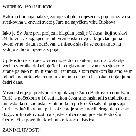
Written by Teo Bartulovic.
Kako to tradicija nalaže, zadnje subote u mjesecu srpnju održava se
svetkovina u crkvici svetog Jure na najvišem vrhu Biokova.
Iako je Sv. Jure prvi proljetni blagdan poslije Uskrsa, koji se slavi
23. travnja, zbog specifičnih vremenskih uvjeta koji vladaju na
ovom vrhu, datum održavanja misnog slavlja se pomaknuo na
zadnju subotu mjeseca srpnja.
Uprkos tome što se do vrha može doći i autom, na misno slavlje
većina vjernika dolazi pješke i to uglavnom stazama sa sjeverne
strane pa tako ni mi nismo bili iznimka, s tom razlikom šta smo se mi
odlučili na nešto ekstremniju varijantu uspona i silaska u trajanju od
četiri dana.
Misno slavlje je predvodio župnik župe Župa Biokovska don Ivan
Turić, s početkom u 10 sati nakon čega smo raskinuli s tradicijom i
umjesto da se kao ostali vratimo kući preko Očesaka ili prijevoja
Turija odlučili krenuti put Lokve gdje smo i noćili drugi dana te se
dogovorili o aktivnostima sljedeća dva dana, posjetu Podrašcu i
Ozdrvači te povratku kući preko Kaoca i Brzica..
ZANIMLJIVOSTI: