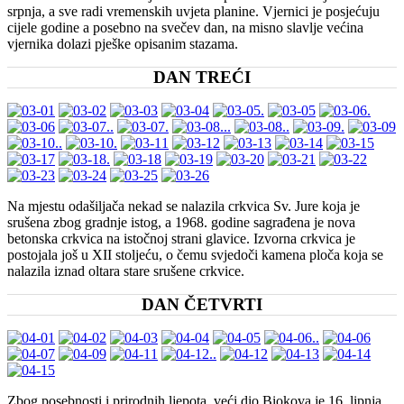
srpnja, a sve radi vremenskih uvjeta planine. Vjernici je posjećuju
cijele godine a posebno na svečev dan, na misno slavlje većina
vjernika dolazi pješke opisanim stazama.
DAN TREĆI
Na mjestu odašiljača nekad se nalazila crkvica Sv. Jure koja je
srušena zbog gradnje istog, a 1968. godine sagrađena je nova
betonska crkvica na istočnoj strani glavice. Izvorna crkvica je
postojala još u XII stoljeću, o čemu svjedoči kamena ploča koja se
nalazila iznad oltara stare srušene crkvice.
DAN ČETVRTI
Zbog posebnosti i prirodnih ljepota, veći dio Biokova je 16. lipnja