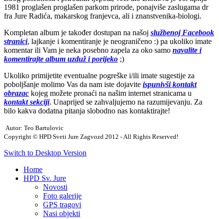
1981 proglašen proglašen parkom prirode, ponajviše zaslugama dr
fra Jure Radića, makarskog franjevca, ali i znanstvenika-biologi.
Kompletan album je također dostupan na našoj
službenoj Facebook
stranici
, lajkanje i komentiranje je neograničeno :) pa ukoliko imate
komentar ili Vam je neka posebno zapela za oko samo
navalite i
komentirajte album uzduž i porijeko
;)
Ukoliko primijetite eventualne pogreške i/ili imate sugestije za
poboljšanje molimo Vas da nam iste dojavite
ispunivši kontakt
obrazac
kojeg možete pronaći na našim internet stranicama u
kontakt sekciji
. Unaprijed se zahvaljujemo na razumijevanju. Za
bilo kakva dodatna pitanja slobodno nas kontaktirajte!
Autor: Teo Bartulovic
Copyright © HPD Sveti Jure Zagvozd 2012 - All Rights Reserved!
Switch to Desktop Version
Home
HPD Sv. Jure
Novosti
Foto galerije
GPS tragovi
Nasi objekti