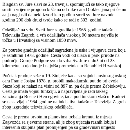
Blagdan sv. Jure slavi se 23. travnja, spominjući se tako njegove
smrti u vrijeme progona kršćana od ruke cara Dioklecijana pri ćemu
aalja naglasiti da neki izvori kao godinu smrti sv. Jure navode
godinu 290 dok drugi tvrde kako se radi o 303. godini.
Odašiljač na vrhu Sveti Jure sagradila je 1965. godine tadašnja
Televizija Zagreb, a vrh odašiljača visokog 90 metara najviša je
točka u Hrvatskoj sa visinom 1850 mn/v.
Za potrebe gradnje odašiljač sagrađena je uska i vijugava cesta koja
je asfaltiran 1978. godine. Cesta vodi od ulaza u park-prirode na
području Gornje Podgore sve do vrha Sv. Jure u dužini od 23
kilometra, a ujedno je i najviša prometnica u Republici Hrvatskoj.
Početak gradnje seže u 19. Stoljeće kada su vojnici austro-ugarskog
cara Franje Josipa 1878. g. probili makadamski put do prijevoja
Staza koji se nalazi na visini od 897 m, pa dalje prema Zabiokovlju.
Cesta je imala vojnu funkciju, a napravljena je radi lakšeg
zauzimanja Bosne i Hercegovine, tada pod turskom vlašću. Radovi
se nastavljaju 1964. godine na inicijativu tadašnje Televizija Zagreb
zbog izgradnje televizijskog odašiljača.
Cesta je prema prvotnim planovima trebala krenuti iz mjesta
Zagvozda sa sjeverne strane, ali je zbog utjecaja raznih lobija i
interesnih skupina plan promijenjen pa su građevinari umjesto