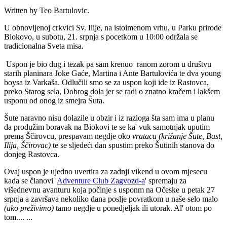
Written by Teo Bartulovic.
U obnovljenoj crkvici Sv. Ilije, na istoimenom vrhu, u Parku prirode
Biokovo, u subotu, 21. srpnja s pocetkom u 10:00 održala se
tradicionalna Sveta misa.
Uspon je bio dug i tezak pa sam krenuo ranom zorom u društvu
starih planinara Joke Gaće, Martina i Ante Bartulovića te dva young
boysa iz Varkaša. Odlučili smo se za uspon koji ide iz Rastovca,
preko Starog sela, Dobrog dola jer se radi o znatno kračem i lakšem
usponu od onog iz smejra Šuta.
Šute naravno nisu dolazile u obzir i iz razloga šta sam ima u planu
da produžim boravak na Biokovi te se ka' vuk samotnjak uputim
prema Ščirovcu, prespavam negdje oko
vrataca (križanje Šute, Bast,
Ilija, Ščirovac)
te se sljedeći dan spustim preko Šutinih stanova do
donjeg Rastovca.
Ovaj uspon je ujedno uvertira za zadnji vikend u ovom mjesecu
kada se članovi '
Adventure Club Zagvozd-a
' spremaju za
višednevnu avanturu koja počinje s usponm na Očeske u petak 27
srpnja a završava nekoliko dana poslje povratkom u naše selo malo
(ako preživimo)
tamo negdje u ponedjeljak ili utorak. Al' otom po
tom.... ...