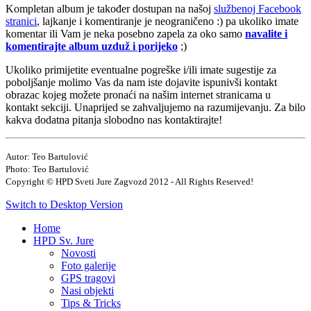
Kompletan album je također dostupan na našoj
službenoj Facebook
stranici
, lajkanje i komentiranje je neograničeno :) pa ukoliko imate
komentar ili Vam je neka posebno zapela za oko samo
navalite i
komentirajte album uzduž i porijeko
;)
Ukoliko primijetite eventualne pogreške i/ili imate sugestije za
poboljšanje molimo Vas da nam iste dojavite ispunivši kontakt
obrazac kojeg možete pronaći na našim internet stranicama u
kontakt sekciji. Unaprijed se zahvaljujemo na razumijevanju. Za bilo
kakva dodatna pitanja slobodno nas kontaktirajte!
Autor: Teo Bartulović
Photo: Teo Bartulović
Copyright © HPD Sveti Jure Zagvozd 2012 - All Rights Reserved!
Switch to Desktop Version
Home
HPD Sv. Jure
Novosti
Foto galerije
GPS tragovi
Nasi objekti
Tips & Tricks