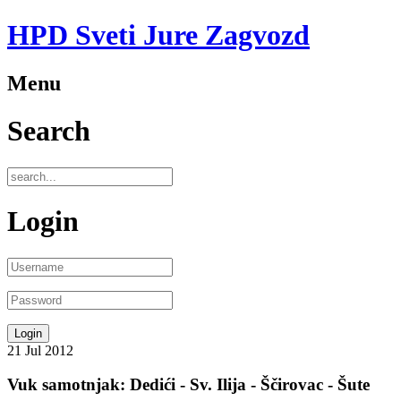
HPD Sveti Jure Zagvozd
Menu
Search
Login
21
Jul
2012
Vuk samotnjak: Dedići - Sv. Ilija - Ščirovac - Šute