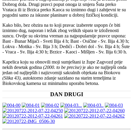
Dobrog dola. Drugi pravci poput onoga iz smjera Šuta preko
Vrataca ili iz Brzica preko Kaoca su iznimno dugi i zahtjevni te su
pogodni samo za iskusne planinare u dobroj fizičkoj kondiciji.
Kako bilo, bez obzira na to koji pravac izaberete uspopn će biti
iznimno dug, naporan i težak zbog velikih sipara te izloženosti
suncu. Ovdje su okvirna vreman za najpopularnije pravce uspona:
Bast - Bunar Mijaći - Sveti Ilija 4 h; Bast - Osičine - Sv. Ilija 4.30 h;
Lokva - Motika - Sv. Ilija 3 h; Dedići - Dobri dol - Sv. Ilija 4 h; Šute
- Vraca - Sv. Ilija 4:30 h; Brzice - Kaoci - Mišljen - Sv. Ilija 6:30 h.
Kapelica koju su obnovili moji sumještani iz župe Zagvozd prije
nekih desetak godina
(2000. to be precise)
je ako ne najljepši onda
jedan od najljepših i najizvorniji sakralnih objekata na Biokovu
(Slika 43)
, autoktorno zdanje sazidano na starim temeljima iz
Biokovskog kamena uz minimalnu uporabu betona.
DAN DRUGI