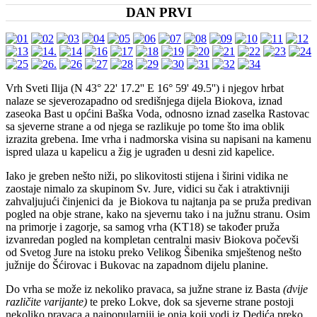
DAN PRVI
Vrh Sveti Ilija (N 43° 22' 17.2'' E 16° 59' 49.5'') i njegov hrbat
nalaze se sjeverozapadno od središnjega dijela Biokova, iznad
zaseoka Bast u općini Baška Voda, odnosno iznad zaselka Rastovac
sa sjeverne strane a od njega se razlikuje po tome što ima oblik
izrazita grebena. Ime vrha i nadmorska visina su napisani na kamenu
ispred ulaza u kapelicu a žig je ugrađen u desni zid kapelice.
Iako je greben nešto niži, po slikovitosti stijena i širini vidika ne
zaostaje nimalo za skupinom Sv. Jure, vidici su čak i atraktivniji
zahvaljujući činjenici da je Biokova tu najtanja pa se pruža predivan
pogled na obje strane, kako na sjevernu tako i na južnu stranu. Osim
na primorje i zagorje, sa samog vrha (KT18) se također pruža
izvanredan pogled na kompletan centralni masiv Biokova počevši
od Svetog Jure na istoku preko Velikog Šibenika smještenog nešto
južnije do Šćirovac i Bukovac na zapadnom dijelu planine.
Do vrha se može iz nekoliko pravaca, sa južne strane iz Basta
(dvije
različite varijante)
te preko Lokve
, dok sa sjeverne strane postoji
nekoliko pravaca a najpopularniji je onja koji vodi iz Dedića preko